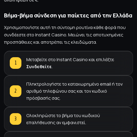
Βήμα-βήμα σύνδεση για παίκτες από την Ελλάδα
Χρησιμοποιήστε αυτή τη σύντομη ρουτίνα κάθε φορά που
συνδέεστε στο Instant Casino. Μειώνει τις αποτυχημένες
προσπάθειες και αποτρέπει τις κλειδώματα.
Μεταβείτε στο Instant Casino και επιλέξτε
Συνδεθείτε
.
Πληκτρολογήστε το καταχωρημένο email ή τον
αριθμό τηλεφώνου σας και τον κωδικό
πρόσβασής σας.
Ολοκληρώστε το βήμα του κωδικού
επαλήθευσης αν εμφανιστεί.