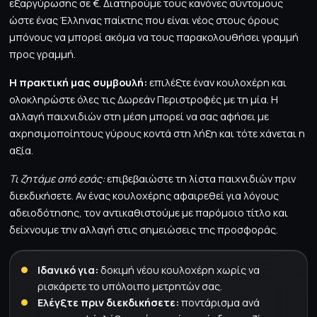
εξαργύρωσης σε €. Διατηρούμε τους κανόνες σύντομους
ώστε ένας Έλληνας παίκτης που είναι νέος στους όρους
μπόνους να μπορεί ακόμα να τους παρακολουθήσει γραμμή
προς γραμμή.
Η πρακτική μας συμβουλή:
επιλέξτε έναν κουλοχέρη και
ολοκληρώστε όλες τις Δωρεάν Περιστροφές με τη μία. Η
αλλαγή παιχνιδιών στη μέση μπορεί να σας αφήσει με
αχρησιμοποίητους γύρους κοντά στη λήξη και τότε χάνεται η
αξία.
Τι ζητάμε από εσάς:
επιβεβαιώστε τη λίστα παιχνιδιών πριν
διεκδικήσετε. Αν ένας κουλοχέρης αφαιρεθεί για λόγους
αδειοδότησης, τον αντικαθιστούμε με παρόμοιο τίτλο και
δείχνουμε την αλλαγή στις σημειώσεις της προσφοράς.
Ιδανικό για:
δοκιμή νέου κουλοχέρη χωρίς να
ρισκάρετε το υπόλοιπο μετρητών σας.
Ελέγξτε πριν διεκδικήσετε:
ποντάρισμα ανά