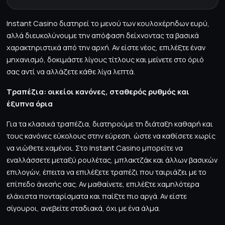
Instant Casino διατηρεί το μενού των κουλοχέρηδων ευρύ,
αλλά διευκολύνουμε την απόφαση δείχνοντας τα βασικά
χαρακτηριστικά από την αρχή. Αν είστε νέος, επιλέξτε έναν
μηχανισμό, δοκιμάστε λίγους τίτλους και μείνετε στο όριό
σας αντί να αλλάζετε κάθε λίγα λεπτά.
Τραπέζια: οικείοι κανόνες, σταθερός ρυθμός και
έξυπνα όρια
Για τα κλασικά τραπέζια, διατηρούμε τη διάταξη καθαρή και
τους κανόνες εύκολους στην εύρεση, ώστε να καθίσετε χωρίς
να νιώθετε χαμένοι. Στο Instant Casino μπορείτε να
εναλλάσσετε μεταξύ ρουλέτας, μπλακτζάκ και άλλων βασικών
επιλογών, έπειτα να επιλέξετε τραπέζι που ταιριάζει με το
επίπεδο άνεσής σας. Αν μαθαίνετε, επιλέξτε χαμηλότερα
ελάχιστα πονταρίσματα και παίξτε πιο αργά. Αν είστε
σίγουροι, ανεβείτε σταδιακά, όχι με ένα άλμα.