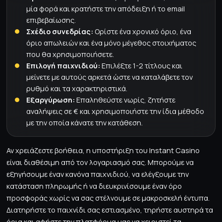
μία φορά και κρατήστε την απόδειξη ή το email
επιβεβαίωσης.
Σχέδιο συνεδρίας:
Ορίστε ένα χρονικό όριο, ένα
όριο απωλειών και ένα μόνο μέγεθος στοιχήματος
που θα χρησιμοποιήσετε.
Επιλογή παιχνιδιού:
Επιλέξτε 1-2 τίτλους και
μείνετε με αυτούς αρκετά ώστε να καταλάβετε τον
ρυθμό και τα χαρακτηριστικά.
Εξαργύρωση:
Επαληθεύστε νωρίς, ζητήστε
αναλήψεις σε € και χρησιμοποιήστε την ίδια μέθοδο
με την οποία κάνατε την κατάθεση.
Αν χρειάζεστε βοήθεια, η υποστήριξη του Instant Casino
είναι διαθέσιμη από τον λογαριασμό σας. Μπορούμε να
εξηγήσουμε έναν κανόνα παιχνιδιού, να ελέγξουμε την
κατάσταση πληρωμής ή να διευκρινίσουμε έναν όρο
προσφοράς χωρίς να σας στέλνουμε σε μακροσκελή έντυπα.
Διατηρήστε το παιχνίδι σας εστιασμένο, τηρήστε αυστηρά τα
όρια και αφήστε την πλατφόρμα μας να χειριστεί τα