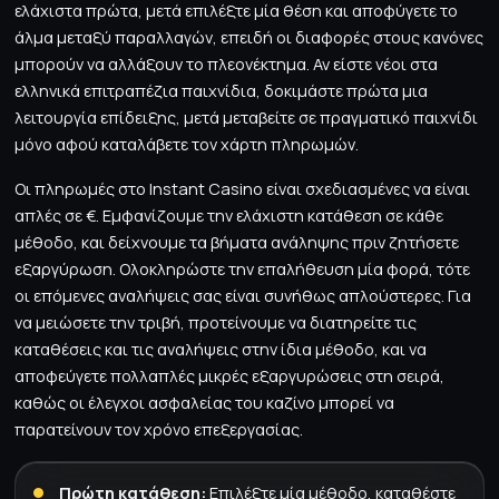
ελάχιστα πρώτα, μετά επιλέξτε μία θέση και αποφύγετε το
άλμα μεταξύ παραλλαγών, επειδή οι διαφορές στους κανόνες
μπορούν να αλλάξουν το πλεονέκτημα. Αν είστε νέοι στα
ελληνικά επιτραπέζια παιχνίδια, δοκιμάστε πρώτα μια
λειτουργία επίδειξης, μετά μεταβείτε σε πραγματικό παιχνίδι
μόνο αφού καταλάβετε τον χάρτη πληρωμών.
Οι πληρωμές στο Instant Casino είναι σχεδιασμένες να είναι
απλές σε €. Εμφανίζουμε την ελάχιστη κατάθεση σε κάθε
μέθοδο, και δείχνουμε τα βήματα ανάληψης πριν ζητήσετε
εξαργύρωση. Ολοκληρώστε την επαλήθευση μία φορά, τότε
οι επόμενες αναλήψεις σας είναι συνήθως απλούστερες. Για
να μειώσετε την τριβή, προτείνουμε να διατηρείτε τις
καταθέσεις και τις αναλήψεις στην ίδια μέθοδο, και να
αποφεύγετε πολλαπλές μικρές εξαργυρώσεις στη σειρά,
καθώς οι έλεγχοι ασφαλείας του καζίνο μπορεί να
παρατείνουν τον χρόνο επεξεργασίας.
Πρώτη κατάθεση:
Επιλέξτε μία μέθοδο, καταθέστε