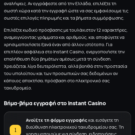
αναλήψεις. Αν εγγράφεστε από την Ελλάδα, επιλέξτε τη
σωστή χώρα κατά την εγγραφή ώστε να σας εμφανίσουμε τις
σωστές επιλογές πληρωμής και τα βήματα συμμόρφωσης.
Επιλέξτε κωδικό πρόσβασης με τουλάχιστον 12 χαρακτήρες,
αναμειγνύοντας γράμματα και αριθμούς, και αποφύγετε να
χρησιμοποιήσετε ξανά έναν από άλλον ιστότοπο. Για
επιπλέον ασφάλεια στο Instant Casino, ενεργοποιήστε την
επαλήθευση δύο βημάτων αμέσως μετά τη σύνδεση.
Χρειάζεται λίγα δευτερόλεπτα, αλλά βοηθά στην προστασία
του υπολοίπου και των προσωπικών σας δεδομένων αν
κάποιος αποκτήσει πρόσβαση στο ηλεκτρονικό σας
ταχυδρομείο.
Βήμα-βήμα εγγραφή στο Instant Casino
Ανοίξτε τη φόρμα εγγραφής
και εισάγετε τη
διεύθυνση ηλεκτρονικού ταχυδρομείου σας. Τη
χρησιμοποιούμε για σύνδεση, ειδοποιήσεις