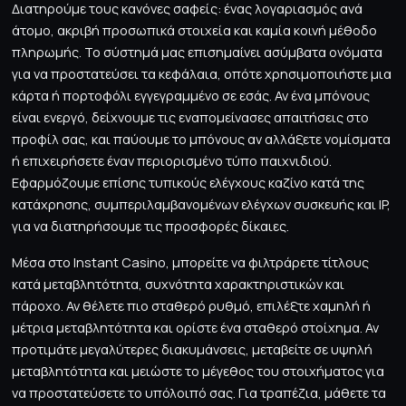
Διατηρούμε τους κανόνες σαφείς: ένας λογαριασμός ανά
άτομο, ακριβή προσωπικά στοιχεία και καμία κοινή μέθοδο
πληρωμής. Το σύστημά μας επισημαίνει ασύμβατα ονόματα
για να προστατεύσει τα κεφάλαια, οπότε χρησιμοποιήστε μια
κάρτα ή πορτοφόλι εγγεγραμμένο σε εσάς. Αν ένα μπόνους
είναι ενεργό, δείχνουμε τις εναπομείνασες απαιτήσεις στο
προφίλ σας, και παύουμε το μπόνους αν αλλάξετε νομίσματα
ή επιχειρήσετε έναν περιορισμένο τύπο παιχνιδιού.
Εφαρμόζουμε επίσης τυπικούς ελέγχους καζίνο κατά της
κατάχρησης, συμπεριλαμβανομένων ελέγχων συσκευής και IP,
για να διατηρήσουμε τις προσφορές δίκαιες.
Μέσα στο Instant Casino, μπορείτε να φιλτράρετε τίτλους
κατά μεταβλητότητα, συχνότητα χαρακτηριστικών και
πάροχο. Αν θέλετε πιο σταθερό ρυθμό, επιλέξτε χαμηλή ή
μέτρια μεταβλητότητα και ορίστε ένα σταθερό στοίχημα. Αν
προτιμάτε μεγαλύτερες διακυμάνσεις, μεταβείτε σε υψηλή
μεταβλητότητα και μειώστε το μέγεθος του στοιχήματος για
να προστατεύσετε το υπόλοιπό σας. Για τραπέζια, μάθετε τα