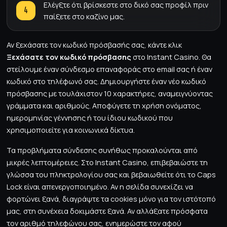
Ελέγξτε ότι βρίσκεστε στο δικό σας προφίλ πριν
παίξετε στο καζίνο μας.
Αν ξεχάσατε τον κωδικό πρόσβασής σας, κάντε κλικ
Ξεχάσατε τον κωδικό πρόσβασης
στο Instant Casino. Θα
στείλουμε έναν σύνδεσμο επαναφοράς στο email σας ή έναν
κωδικό στο τηλέφωνό σας. Δημιουργήστε έναν νέο κωδικό
πρόσβασης με τουλάχιστον 10 χαρακτήρες, αναμειγνύοντας
γράμματα και αριθμούς. Αποφύγετε τη χρήση ονόματος,
ημερομηνίας γέννησης ή του ίδιου κωδικού που
χρησιμοποιείτε για κοινωνικά δίκτυα.
Τα προβλήματα σύνδεσης συνήθως προκαλούνται από
μικρές λεπτομέρειες. Στο Instant Casino, επιβεβαιώστε τη
γλώσσα του πληκτρολογίου σας και βεβαιωθείτε ότι το Caps
Lock είναι απενεργοποιημένο. Αν η σελίδα συνεχίζει να
φορτώνει ξανά, διαγράψτε τα cookies μόνο για τον ιστότοπό
μας, στη συνέχεια δοκιμάστε ξανά. Αν αλλάξατε πρόσφατα
τον αριθμό τηλεφώνου σας, ενημερώστε τον αφού