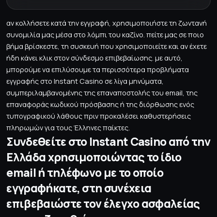
αν κολλήσετε κατά την εγγραφή, χρησιμοποιήστε τη ζωντανή
συνομιλία μας μέσα στο λόμπι του καζίνο. πείτε μας σε ποιο
βήμα βρίσκεστε, τη συσκευή που χρησιμοποιείτε και αν έχετε
ήδη κάνει κλικ στον σύνδεσμο επιβεβαίωσης. με αυτό,
μπορούμε να επιλύσουμε τα περισσότερα προβλήματα
εγγραφής στο Instant Casino σε λίγα μηνύματα,
συμπεριλαμβανομένης της επαναποστολής του email, της
επαναφοράς κωδικού πρόσβασης ή της διόρθωσης ενός
τυπογραφικού λάθους πριν προκαλέσει καθυστερήσεις
πληρωμών για τους Έλληνες παίκτες.
Συνδεθείτε στο Instant Casino από την
Ελλάδα χρησιμοποιώντας το ίδιο
email ή τηλέφωνο με το οποίο
εγγραφήκατε, στη συνέχεια
επιβεβαιώστε τον έλεγχο ασφαλείας