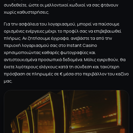
συνδεθείτε, ώστε οι μελλοντικοί κωδικοί να σας φτάνουν
χωρίς καθυστερήσεις.
Για την ασφάλεια του λογαριασμού, μπορεί να παύσουμε
ορισμένες ενέργειες μέχρι το προφίλ σας να επιβεβαιωθεί
πλήρως. Αν ζητήσουμε έγγραφα, ανεβάστε τα από την
περιοχή λογαριασμού σας στο Instant Casino
χρησιμοποιώντας καθαρές φωτογραφίες και
αντιστοιχισμένα προσωπικά δεδομένα. Μόλις εγκριθούν, θα
έχετε λιγότερους ελέγχους κατά τη σύνδεση και ταχύτερη
πρόσβαση σε πληρωμές σε € μέσα στο περιβάλλον του καζίνο
μας.