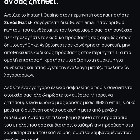
αν σας ζητηθεί.
Ανοίξτε το Instant Casino στον περιηγητή σας και πατήστε
Συνδεθείτε
Εισαγάγετε τη διεύθυνση email ή τον αριθμό
κινητού που συνδέεται με τον λογαριασμό σας, στη συνέχεια
πληκτρολογήστε τον κωδικό πρόσβασής σας ακριβώς όπως
δημιουργήθηκε. Αν βρίσκεστε σε κοινόχρηστη συσκευή, μην
αποθηκεύετε κωδικούς πρόσβασης στον περιηγητή. Για πιο
ομαλή επιστροφή, κρατήστε μία αξιόπιστη συσκευή για
συνδέσεις και αποφύγετε την εναλλαγή μεταξύ πολλαπλών
λογαριασμών.
Αν δείτε έναν γρήγορο έλεγχο ασφαλείας αφού εισαγάγετε τα
στοιχεία σας, ολοκληρώστε τον αμέσως. Μπορεί να
ζητήσουμε έναν κωδικό μίας χρήσης μέσω SMS ή email, ειδικά
μετά από σύνδεση σε νέα συσκευή ή μετά από μεγάλο
διάλειμμα. Αυτό το επιπλέον βήμα βοηθά στην προστασία
του υπολοίπου σας και διατηρεί σταθερή την πρόσβαση στα
χαρακτηριστικά του καζίνο μας, συμπεριλαμβανομένων των
αναλήψεων σε €.