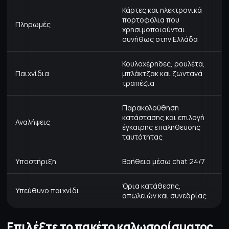
επιβεβαιώστε ότι η γραμμή μπόνους δείχνει
«Εφαρμόστηκε» πριν πληρώσετε.
Κάρτες και ηλεκτρονικά
πορτοφόλια που
Πληρωμές
χρησιμοποιούνται
Εγκαταστήστε πρώτα την εφαρμογή μας για
07
συνήθως στην Ελλάδα
κινητά, στη συνέχεια ενεργοποιήστε το Face
ID/Touch ID και ορίστε ένα εβδομαδιαίο όριο €
πριν την πρώτη συνεδρία σας
Κουλοχέρηδες, ρουλέτα,
Παιχνίδια
μπλάκτζακ και ζωντανά
Γίνετε VIP στο Instant Casino: Αποκλειστικές
08
τραπέζια
Ανταμοιβές, Σαφή Βήματα, Πραγματική Αξία
Παρακολούθηση
Ασφάλεια στο Instant Casino: Ασφαλείς
09
κατάστασης και επιλογή
Πληρωμές και Προστασία Παικτών
Αναλήψεις
έγκαιρης επαλήθευσης
ταυτότητας
Ορίστε τα όριά σας πριν παίξετε και διατηρήστε τα
10
ενεργά σε κάθε συνεδρία.
Υποστήριξη
Βοήθεια μέσω chat 24/7
Επιλέξτε ένα καζίνο φιλικό προς τα
11
κρυπτονομίσματα με καταθέσεις με ένα κλικ, στη
Όρια κατάθεσης,
συνέχεια ορίστε ένα αυστηρό όριο συνεδρίας πριν
Υπεύθυνο παιχνίδι
απωλειών και συνεδρίας
παίξετε.
Συχνές Ερωτήσεις
12
Επιλέξτε το πακέτο καλωσορίσματος