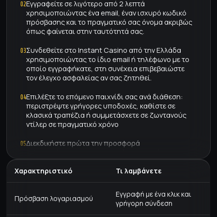
Εγγραφείτε σε λιγότερο από 2 λεπτά
02
χρησιμοποιώντας ένα email, έναν ισχυρό κωδικό
πρόσβασης και το πραγματικό σας όνομα ακριβώς
όπως φαίνεται στην ταυτότητά σας.
Συνδεθείτε στο Instant Casino από την Ελλάδα
03
χρησιμοποιώντας το ίδιο email ή τηλέφωνο με το
οποίο εγγραφήκατε, στη συνέχεια επιβεβαιώστε
τον έλεγχο ασφαλείας αν σας ζητηθεί.
Επιλέξτε το επόμενο παιχνίδι σας ανά διάθεση:
04
περιστρέψτε γρήγορες υποδοχές, καθίστε σε
κλασικά τραπέζια ή συμμετάσχετε σε ζωντανούς
ντίλερ σε πραγματικό χρόνο
Διεκδικήστε πρώτα την προσφορά
05
καλωσορίσματος: ενεργοποιήστε Δωρεάν
Περιστροφές, στη συνέχεια ενεργοποιήστε
Χαρακτηριστικό
Επιστροφή Μετρητών και τέλος εγγραφείτε σε
Τι λαμβάνετε
Τουρνουά για επιπλέον δυνατότητα βραβείων.
Εγγραφή με ένα κλικ και
Πρόσβαση λογαριασμού
Χρησιμοποιήστε έναν κωδικό προσφοράς ανά
06
γρήγορη σύνδεση
κατάθεση, επικολλήστε τον στο ταμείο και