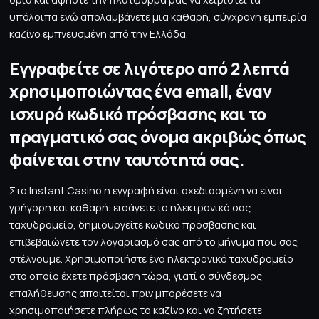
υπόλοιπα ενώ απολαμβάνετε μια καθαρή, σύγχρονη εμπειρία
καζίνο εμπνευσμένη από την Ελλάδα.
Εγγραφείτε σε λιγότερο από 2 λεπτά
χρησιμοποιώντας ένα email, έναν
ισχυρό κωδικό πρόσβασης και το
πραγματικό σας όνομα ακριβώς όπως
φαίνεται στην ταυτότητά σας.
Στο Instant Casino η εγγραφή είναι σχεδιασμένη να είναι
γρήγορη και καθαρή: εισάγετε το ηλεκτρονικό σας
ταχυδρομείο, δημιουργείτε κωδικό πρόσβασης και
επιβεβαιώνετε τον λογαριασμό σας από το μήνυμα που σας
στέλνουμε. Χρησιμοποιήστε ένα ηλεκτρονικό ταχυδρομείο
στο οποίο έχετε πρόσβαση τώρα, γιατί ο σύνδεσμος
επαλήθευσης απαιτείται πριν μπορέσετε να
χρησιμοποιήσετε πλήρως το καζίνο και να ζητήσετε